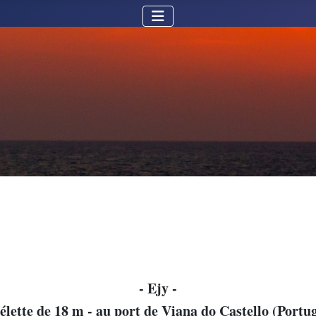
- Ejy -
lette de 18 m - au port de Viana do Castello (Portu